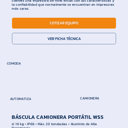
clientes una impresora de nivel inicial con las características y
la confiabilidad que normalmente se encuentran en impresoras
más caras.
COTIZAR EQUIPO
VER FICHA TÉCNICA
COMODA
CAMIONERA
AUTOMATIZA
DINI ARGEO
BÁSCULA CAMIONERA PORTÁTIL WSS
d: 10 kg • IP68 • Máx: 20 toneladas • Aluminio de Alta