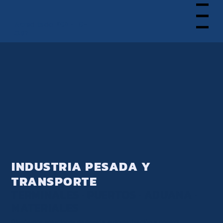
Menu
Acreditado
ECA · LC-
082
INDUSTRIA PESADA Y
TRANSPORTE
TERMINALES · PUERTOS · ADUANA ·
MATERIALES
Diseñamos soluciones de pesaje, automatización y control