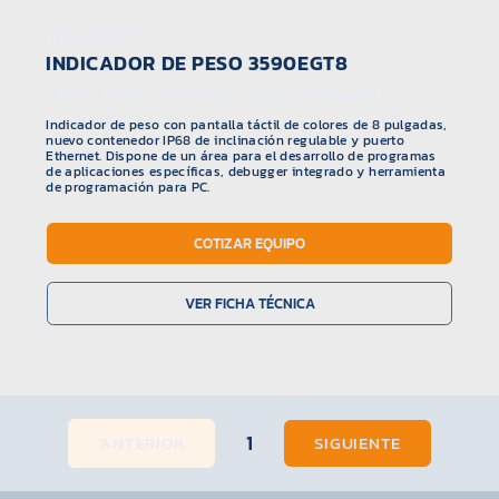
DINI ARGEO
INDICADOR DE PESO 3590EGT8
Táctil • IP68 • WebServer • max: 24 básculas
Indicador de peso con pantalla táctil de colores de 8 pulgadas,
nuevo contenedor IP68 de inclinación regulable y puerto
Ethernet. Dispone de un área para el desarrollo de programas
de aplicaciones específicas, debugger integrado y herramienta
de programación para PC.
COTIZAR EQUIPO
VER FICHA TÉCNICA
1
ANTERIOR
SIGUIENTE
Página
1