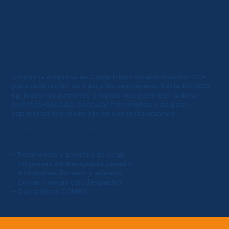
adaptadas a los requerimientos técnicos y normativos de su
industria.
ENTENDEMOS SU OPERACIÓN
Somos la empresa en Costa Rica con acreditación ECA
para calibración de básculas camioneras hasta 80,000
kg. Nuestros patrones propios nos permiten calibrar
puentes-báscula, básculas ferroviarias y de gran
capacidad directamente en sus instalaciones.
Clientes Típicos:
- Terminales y puertos de carga
- Empresas de transporte pesado
- Almacenes fiscales y aduana
- Zonas francas con despacho
- Operadores COMEX