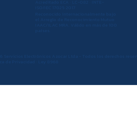
Acreditado ECA · LC-082 · INTE-
ISO/IEC 17025:2017
Reconocido internacionalmente bajo
el Arreglo de Reconocimiento Mutuo
IAAC/ILAC MRA. Válido en más de 100
países.
6 Servicios Electrónicos Azocar Ltda - Todos los derechos rese
ica de Privacidad · Ley 8968