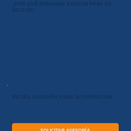
¿POR QUÉ ROMANAS AZOCAR PARA SU
SECTOR?
Experiencia comprobada
Equipos certificados y soporte técnico
especializado
Acceso a licitaciones y contratos con
empresas certificadas
Acompañamiento antes, durante y
después
RECIBA ASESORÍA PARA SU OPERACIÓN
Nuestro equipo le recomienda la solución
adecuada según su nivel de operación y
necesidades específicas.
SOLICITAR ASESORÍA